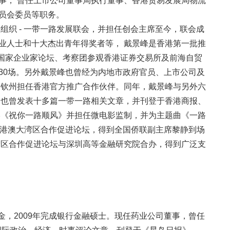
事， 曾任上市公司董事局执行董事、香港贸易发展局物流
员会委员等职务。
组织 - 一带一路发展联会，并担任创会主席至今，联会成
业人士和十大杰出青年得奖者等， 戴景峰是香港第一批推
路国家企业家论坛、考察团参观香港证券交易所及前海自贸
30场。另外戴景峰也曾经为内地市政府官员、上市公司及
为钦州担任香港官方推广合作伙伴。同年，戴景峰与另外六
峰也曾发表十多篇一带一路相关文章，并刊登于香港商报、
影《祝你一路顺风》并担任微电影监制，并为主题曲《一路
一路粤港澳大湾区合作促进论坛，得到全国侨联副主席黎静到场
湾区合作促进论坛与深圳高等金融研究院合办，得到广泛支
eld奖学金，2009年完成银行金融硕士。现任药业公司董事，曾任