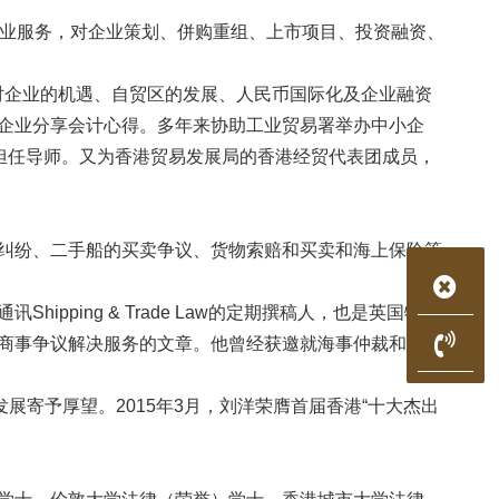
企业服务，对企业策划、併购重组、上市项目、投资融资、
对企业的机遇、自贸区的发展、人民币国际化及企业融资
企业分享会计心得。多年来协助工业贸易署举办中小企
担任导师。又为香港贸易发展局的香港经贸代表团成员，
纠纷、二手船的买卖争议、货物索赔和买卖和海上保险等
ing & Trade Law的定期撰稿人，也是英国特许
商事争议解决服务的文章。他曾经获邀就海事仲裁和跟航
发展寄予厚望。2015年3月，刘洋荣膺首届香港“十大杰出