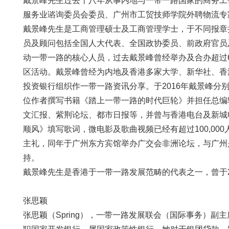
戴景峰先生过去十八年从事内地与一带一路国家的商务工
服务业谘询委员会委员、广州市工贸技师学院外聘物流专
戴景峰先生是工商管理硕士及工商管理学士，于不同报章担
员及顾问包括全国人大代表、全国政协委员、前政府官员
动一带一路的核心人员，过去戴景峰曾经举办及合办超过
区活动。戴景峰曾经为内地及香港多家大学、新华社、香
投资银行组织作一带一路资讯分享。于2016年戴景峰
位作者撰写书籍《踏上一带一路的时代巨轮》并担任总编
文汇报、紫荆论坛、都市日报等，并曾与香港电台及新城
顺风》填写歌词，微电影及歌曲视频已经有超过100,00
主礼，同年于广州东方宾馆举办广交会非洲论坛，与广州
持。
戴景峰先生是香港于一带一路发展范畴的代表之一，曾于2
张思颖
张思颖（Spring），一带一路发展联会（国际事务）副主席，博