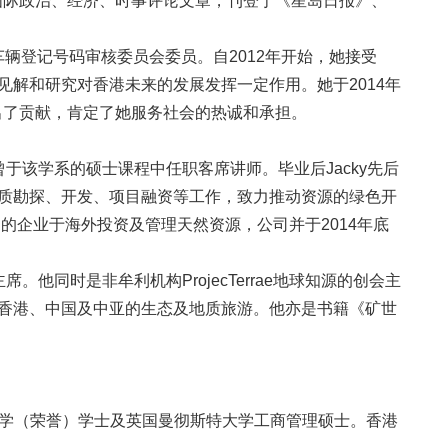
篇国际政治、经济、时事评论文章，刊登于《星岛日报》、
车辆登记号码审核委员会委员。自2012年开始，她接受
解和研究对香港未来的发展发挥一定作用。她于2014年
展作出了贡献，肯定了她服务社会的热诚和承担。
于该学系的硕士课程中任职客席讲师。毕业后Jacky先后
质勘探、开发、项目融资等工作，致力推动资源的绿色开
的企业于海外投资及管理天然资源，公司并于2014年底
同时是非牟利机构ProjecTerrae地球知源的创会主
香港、中国及中亚的生态及地质旅游。他亦是书籍《矿世
计学（荣誉）学士及英国曼彻斯特大学工商管理硕士。香港