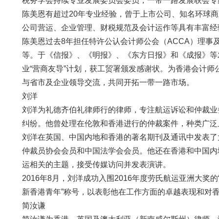
税务学会持续专业发展委员会委员，一带一路发展联会专
陈美恩有超过20年专业经验，曾于上市公司、知名环球
公司营运、企业管理、财税规范及会计运作等具有丰富经
陈美恩过去8年担任特许公认会计师公会（ACCA）理
等。于《信报》、《明报》、《东方日报》和《成报》等
业“营商友导”计划，获工贸署颁发感谢状。为香港会计
与省市及企业领导交流，共同开拓一带一路市场。
刘洋
刘洋为礼德齐伯礼律师行的律师，专注航运诉讼和仲裁业
纠纷。他曾处理在伦敦和香港进行的仲裁案件，种类广泛
刘洋在英国、中国内地和香港的著名期刊及通讯中发表了大量有
仲裁员协会会员和中国法学会会员。他还在香港和中国内
运相关的主题，接受传媒访问并发表演讲。
2016年8月，刘洋成功入围2016年度劳氏航运亚洲大
新香港青年”称号，以表彰他在工作方面的卓越表现和对
简汝谦