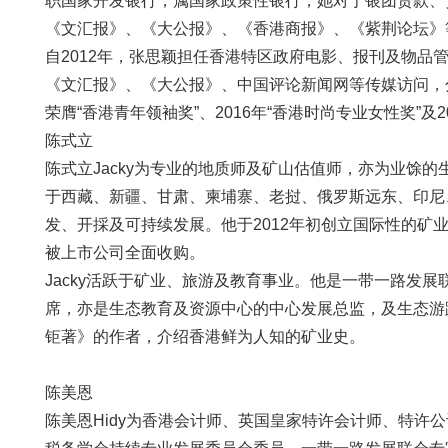
职国家开发银行，属国家政策性银行，她对于银团贷款、贸
《文汇报》、《大公报》、《香港商报》、《紫荆论坛》等
自2012年，张思颖担任香港特区政府电影、报刊及物品
《文汇报》、《大公报》、中国评论新闻网等传媒访问，
荣膺“香港青年领袖奖”、2016年“香港时尚专业女性奖
陈式立
陈式立Jacky为专业的地质师及矿山估值师，亦为业馀
于西藏、新疆、甘肃、柬埔寨、老挝、俄罗斯远东、印尼
发、开採及可持续发展。他于2012年初创立国际性的矿
被上市公司全面收购。
Jacky活跃于矿业、旅游及教育事业。他是一带一路发展
席，亦是生态教育及资源中心的中心发展总监，及生态游
钜著》的作者，介绍香港鲜为人知的矿业史。
陈美恩
陈美恩Hidy为香港会计师、英国皇家特许会计师、特