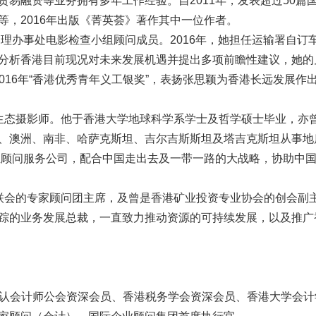
易融资等业务拥有多年工作经验。自2011年，发表超过50
，2016年出版《菁英荟》著作其中一位作者。
管理办事处电影检查小组顾问成员。2016年，她担任运输署自订
分析香港目前现况对未来发展机遇并提出多项前瞻性建议，她的见
”及2016年“香港优秀青年义工银奖”，表扬张思颖为香港长远发
的生态摄影师。他于香港大学地球科学系学士及哲学硕士毕业，亦曾
、澳洲、南非、哈萨克斯坦、吉尔吉斯斯坦及塔吉克斯坦从事地
业顾问服务公司，配合中国走出去及一带一路的大战略，协助中国
联会的专家顾问团主席，及曾是香港矿业投资专业协会的创会副主席。他
踪的业务发展总裁，一直致力推动资源的可持续发展，以及推广
许公认会计师公会资深会员、香港税务学会资深会员、香港大学会