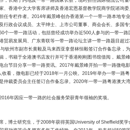
作，长期于内地及一带一路国家长驻，现时担任国际物流公司董
家、香港中文大学客席讲师及香港宏恩基督教学院商学院谘询委
任专栏作者。2014年戴景峰创办香港第一个一带一路本地专业
及行政会议成员、太平绅士、上市公司董事、商会会长、多国专
60个一带一路活动，包括曾经成功举办近500人参与的一带一
港贸易发展局、广东青联等一带一路论坛主讲一带一路题目超过
分别与钦州市副市长黄毅及马来西亚拿督林恒毅签订合作备忘录，
辑，书籍于全港澳书店发行并可于香港刚刚图书馆借阅， 戴景
电台节目分享一带一路资讯。2017年戴景峰开拍一带一路微电
0人收看，微电影已经于2018年一月公映。2019年举办一带
是仲裁委员会主任签订合作备忘录。2020年一带一路粤港澳大
016年因应一带一路的社会服务荣获青年领袖的奖项。
士研究生，于2008年获得英国University of Sheffi